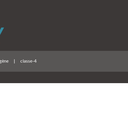
 gène
|
classe-4