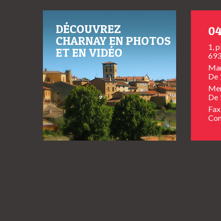
DÉCOUVREZ
04
CHARNAY EN PHOTOS
1, 
ET EN VIDÉO
693
Mar
De 
Mer
De 
Fax
Con