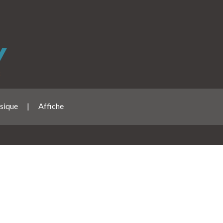
usique
|
Affiche