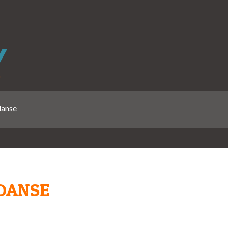
danse
 DANSE