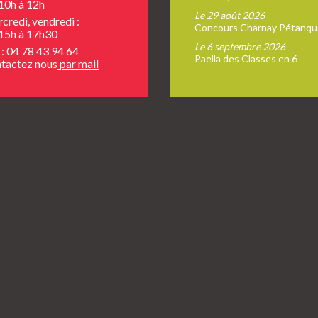
10h à 12h
Le 29 août 2026
credi, vendredi :
Concours Charnay Pétanqu
15h à 17h30
Le 6 septembre 2026
 : 04 78 43 94 64
Paella des Classes en 6
tactez nous
par mail