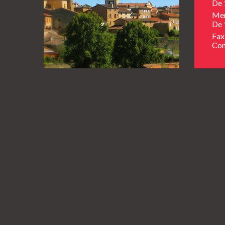
De 
Mer
De 
Fax
Con