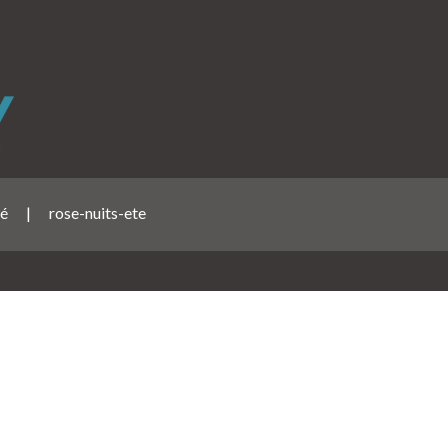
té
|
rose-nuits-ete