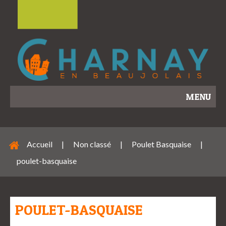
MENU
Accueil
|
Non classé
|
Poulet Basquaise
|
poulet-basquaise
POULET-BASQUAISE