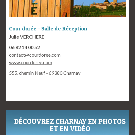
Cour dorée - Salle de Réception
Julie VERCHERE
06 82 14 00 52
contact@courdoree.com
www.courdoree.com
555, chemin Neuf - 69380 Charnay
DÉCOUVREZ CHARNAY EN PHOTOS
ET EN VIDÉO