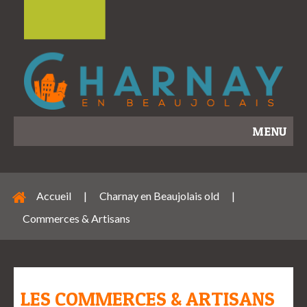
MENU
Accueil
|
Charnay en Beaujolais old
|
Commerces & Artisans
LES COMMERCES & ARTISANS