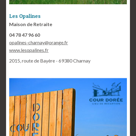
Les Opalines
Maison de Retraite
04 78 47 96 60
opalines-charnay@orange.fr
www.lesopalines.fr
2015, route de Bayère - 69380 Charnay