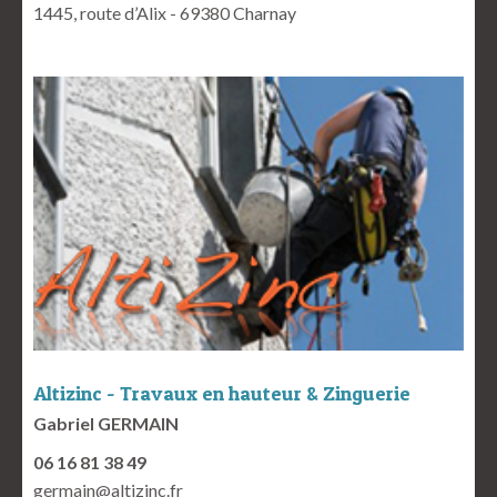
1445, route d’Alix - 69380 Charnay
Altizinc - Travaux en hauteur & Zinguerie
Gabriel GERMAIN
06 16 81 38 49
germain@altizinc.fr