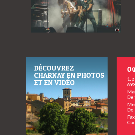
DÉCOUVREZ
04
CHARNAY EN PHOTOS
1, 
ET EN VIDÉO
693
Mar
De 
Mer
De 
Fax
Con