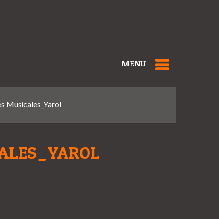
MENU
s Musicales_Yarol
CALES_YAROL