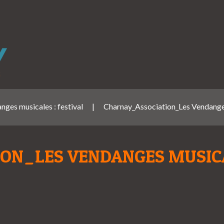
nges musicales : festival
|
Charnay_Association_Les Vendange
ION_LES VENDANGES MUSI