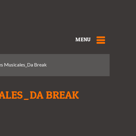
MENU
es Musicales_Da Break
ALES_DA BREAK