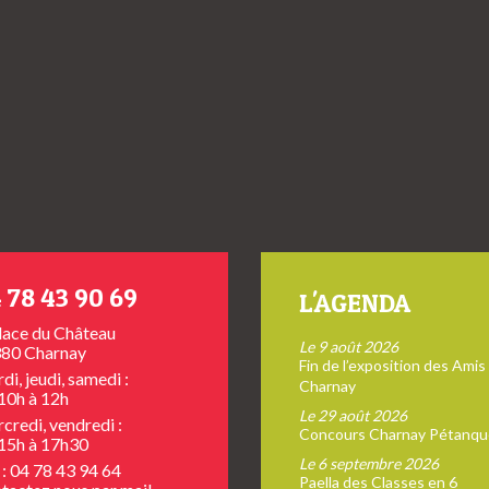
 78 43 90 69
L'AGENDA
place du Château
Le 9 août 2026
80 Charnay
Fin de l’exposition des Amis
di, jeudi, samedi :
Charnay
10h à 12h
Le 29 août 2026
credi, vendredi :
Concours Charnay Pétanqu
15h à 17h30
Le 6 septembre 2026
 : 04 78 43 94 64
Paella des Classes en 6