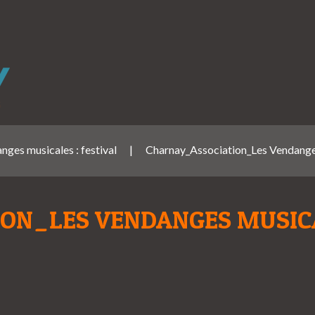
nges musicales : festival
|
Charnay_Association_Les Vendang
ON_LES VENDANGES MUSIC