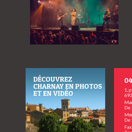
DÉCOUVREZ
04
CHARNAY EN PHOTOS
1, 
ET EN VIDÉO
693
Mar
De 
Mer
De 
Fax