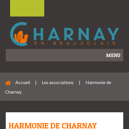
MENU
Accueil
|
Les associations
|
Harmonie de
Charnay
HARMONIE DE CHARNAY