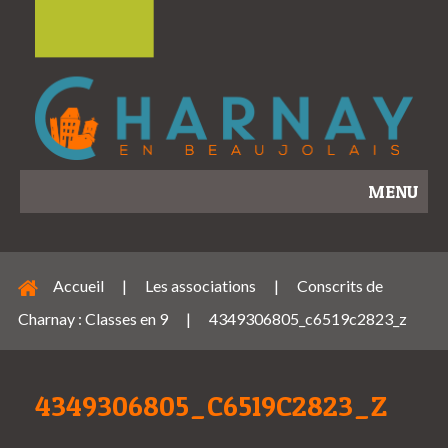
MENU
Accueil
|
Les associations
|
Conscrits de
Charnay : Classes en 9
|
4349306805_c6519c2823_z
4349306805_C6519C2823_Z