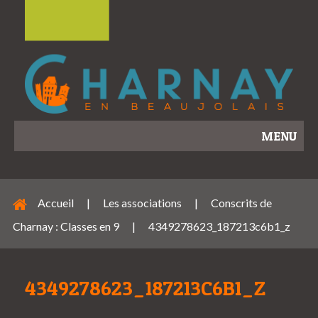
MENU
Accueil
|
Les associations
|
Conscrits de
Charnay : Classes en 9
|
4349278623_187213c6b1_z
4349278623_187213C6B1_Z