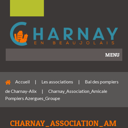
MENU
Accueil
|
Les associations
|
Bal des pompiers
de Charnay-Alix
|
Charnay_Association_Amicale
Pompiers Azergues_Groupe
CHARNAY_ASSOCIATION_AM