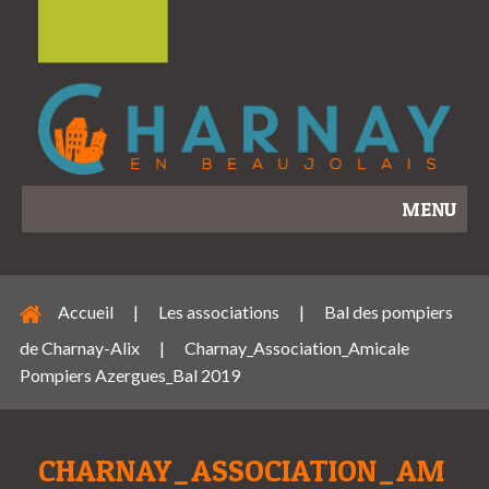
MENU
Accueil
|
Les associations
|
Bal des pompiers
de Charnay-Alix
|
Charnay_Association_Amicale
Pompiers Azergues_Bal 2019
CHARNAY_ASSOCIATION_AM