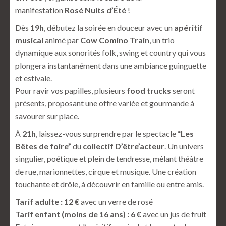
manifestation
Rosé Nuits d’Été
!
Dès
19h
, débutez la soirée en douceur avec un
apéritif
musical
animé par
Cow Comino Train
, un trio
dynamique aux sonorités folk, swing et country qui vous
plongera instantanément dans une ambiance guinguette
et estivale.
Pour ravir vos papilles, plusieurs
food trucks
seront
présents, proposant une offre variée et gourmande à
savourer sur place.
À
21h
, laissez-vous surprendre par le spectacle
“Les
Bêtes de foire”
du
collectif D’être’acteur
. Un univers
singulier, poétique et plein de tendresse, mêlant théâtre
de rue, marionnettes, cirque et musique. Une création
touchante et drôle, à découvrir en famille ou entre amis.
Tarif adulte : 12 €
avec un verre de rosé
Tarif enfant (moins de 16 ans) : 6 €
avec un jus de fruit