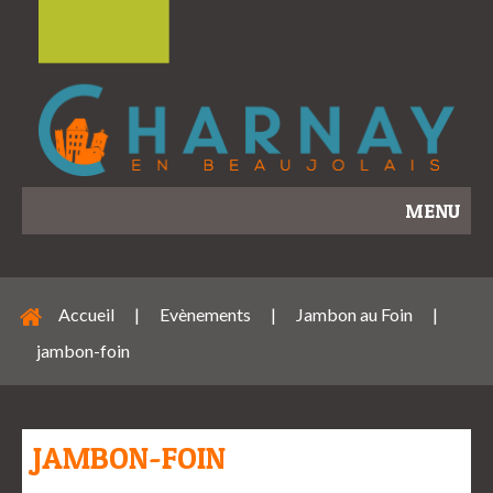
MENU
Accueil
|
Evènements
|
Jambon au Foin
|
jambon-foin
JAMBON-FOIN