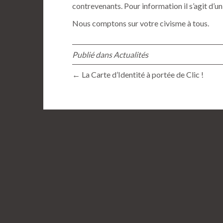
contrevenants. Pour information il s’agit d’u
Nous comptons sur votre civisme à tous.
Publié dans
Actualités
← La Carte d’Identité à portée de Clic !