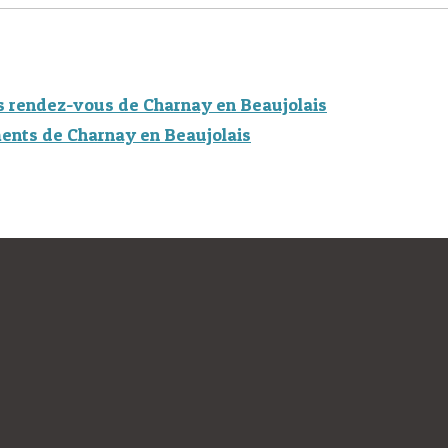
s rendez-vous de Charnay en Beaujolais
ents de Charnay en Beaujolais