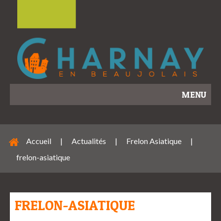
MENU
Accueil
|
Actualités
|
Frelon Asiatique
|
frelon-asiatique
FRELON-ASIATIQUE