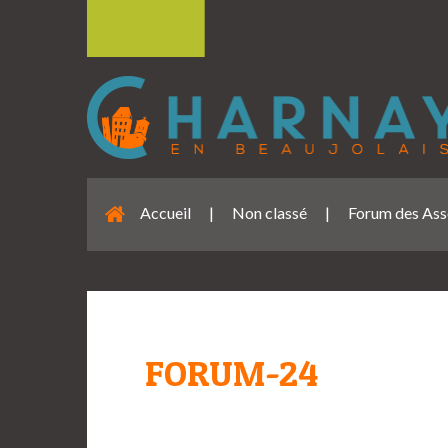
Accueil
|
Non classé
|
Forum des Ass
FORUM-24