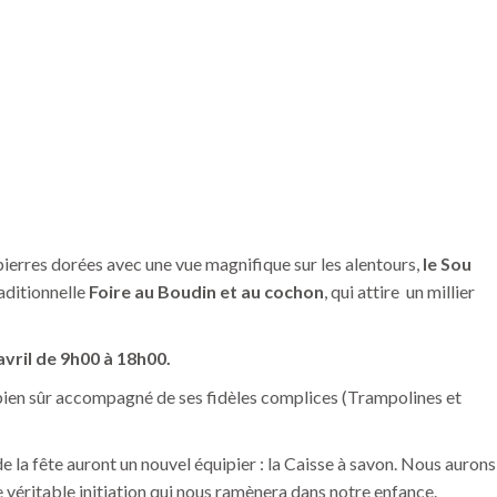
pierres dorées avec une vue magnifique sur les alentours,
le
Sou
aditionnelle
Foire au Boudin et au cochon
, qui attire un millier
avril de 9h00 à 18h00.
era bien sûr accompagné de ses fidèles complices (Trampolines et
 la fête auront un nouvel équipier : la Caisse à savon. Nous aurons
e véritable initiation qui nous ramènera dans notre enfance.