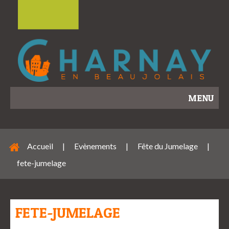
MENU
Accueil
|
Evènements
|
Fête du Jumelage
|
fete-jumelage
FETE-JUMELAGE