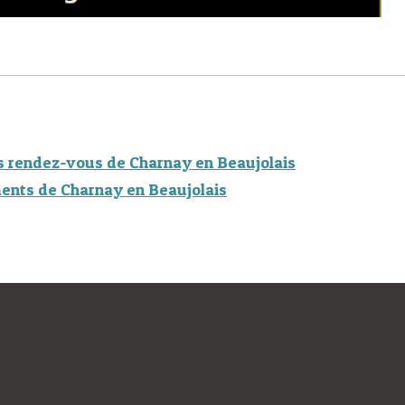
s rendez-vous de Charnay en Beaujolais
ents de Charnay en Beaujolais