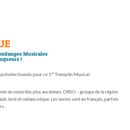
UE
Vendanges Musicales
nqueurs !
er
 présélectionnés pour ce 1
Tremplin Musical :
einté de sonorités plus anciennes, ORSO – groupe de la région
lé, brut et mélancolique. Les textes sont en français, parfois
rs.