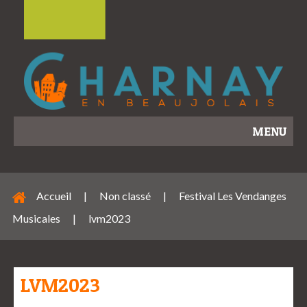
MENU
Accueil
|
Non classé
|
Festival Les Vendanges
Musicales
|
lvm2023
LVM2023