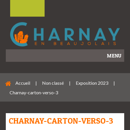
MENU
Accueil
|
Non classé
|
Exposition 2023
|
Charnay-carton-verso-3
CHARNAY-CARTON-VERSO-3