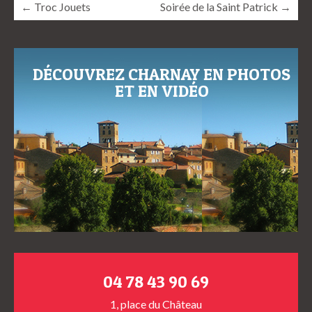
← Troc Jouets
Soirée de la Saint Patrick →
DÉCOUVREZ CHARNAY EN PHOTOS
ET EN VIDÉO
04 78 43 90 69
1, place du Château