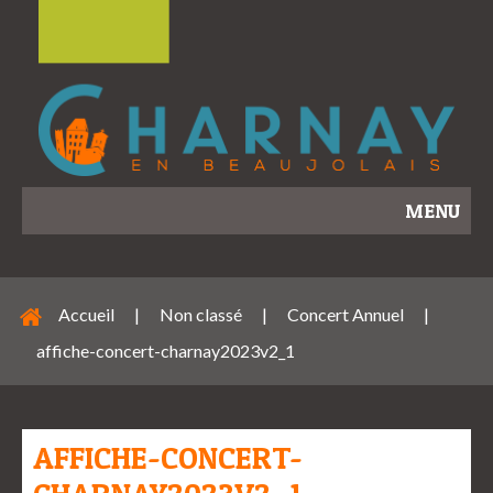
MENU
Accueil
|
Non classé
|
Concert Annuel
|
affiche-concert-charnay2023v2_1
AFFICHE-CONCERT-