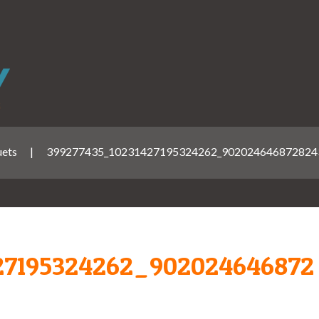
uets
|
399277435_10231427195324262_902024646872824
27195324262_902024646872