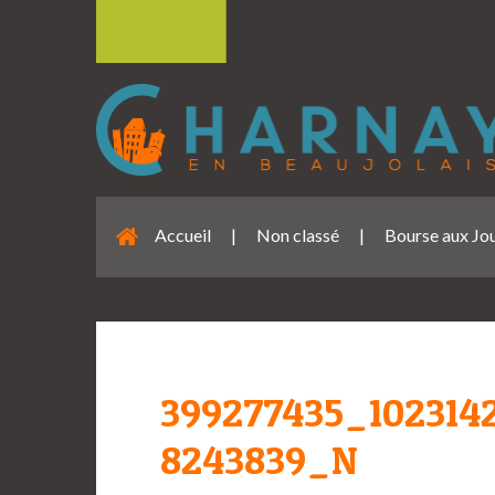
Accueil
|
Non classé
|
Bourse aux Jo
399277435_102314
8243839_N