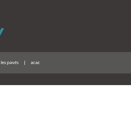
 les pavés
|
acac