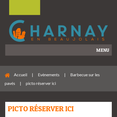
MENU
Accueil
|
Evènements
|
Barbecue sur les
pavés
|
picto réserver ici
PICTO RÉSERVER ICI