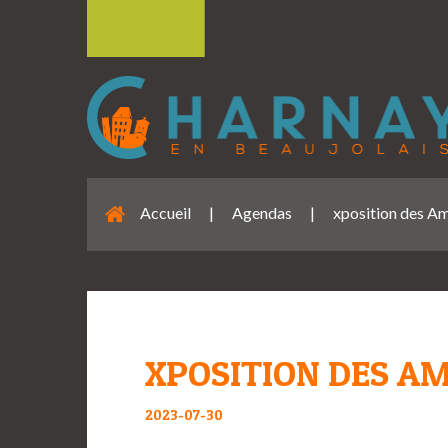
Accueil
|
Agendas
|
xposition des A
XPOSITION DES A
2023-07-30