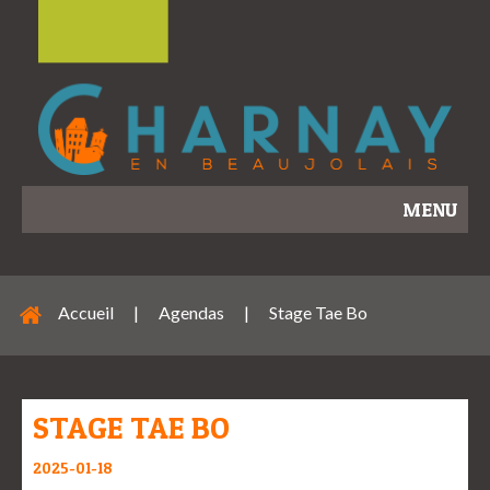
MENU
Accueil
|
Agendas
|
Stage Tae Bo
STAGE TAE BO
2025-01-18