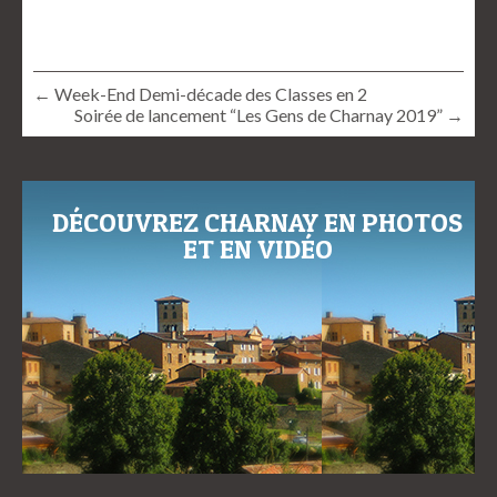
← Week-End Demi-décade des Classes en 2
Soirée de lancement “Les Gens de Charnay 2019” →
DÉCOUVREZ CHARNAY EN PHOTOS
ET EN VIDÉO