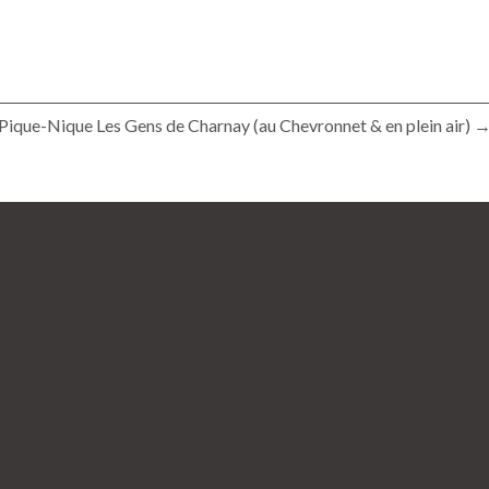
Pique-Nique Les Gens de Charnay (au Chevronnet & en plein air) 