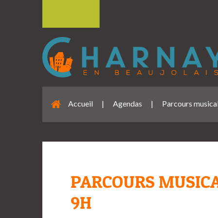
Accueil
|
Agendas
|
Parcours musical
PARCOURS MUSICAL
9H