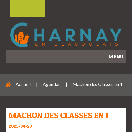
MENU
Accueil
|
Agendas
|
Machon des Classes en 1
MACHON DES CLASSES EN 1
2023-04-23