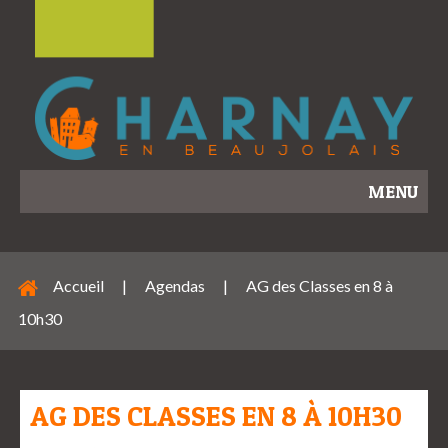
MENU
Accueil
|
Agendas
|
AG des Classes en 8 à
10h30
AG DES CLASSES EN 8 À 10H30