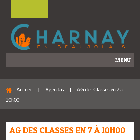
MENU
Accueil
|
Agendas
|
AG des Classes en 7 à
10h00
AG DES CLASSES EN 7 À 10H00