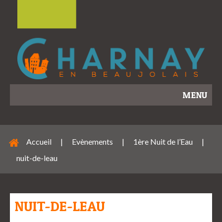
MENU
Accueil
|
Evènements
|
1ère Nuit de l’Eau
|
nuit-de-leau
NUIT-DE-LEAU